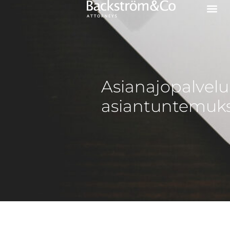
Asianajopalvelu
asiantuntemukse