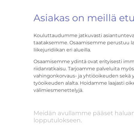
Asiakas on meillä etus
Kouluttaudumme jatkuvasti asiantunteva
taataksemme. Osaamisemme perustuu l
liikejuridiikan eri alueilla.
Osaamisemme ydintä ovat erityisesti imma
riidanratkaisu. Tarjoamme palveluita myös
vahingonkorvaus- ja yhtiöoikeuden sekä yle
työoikeuden alalta. Hoidamme laajasti oi
välimiesmenettelyjä.
Meidän avullamme pääset halua
lopputulokseen.