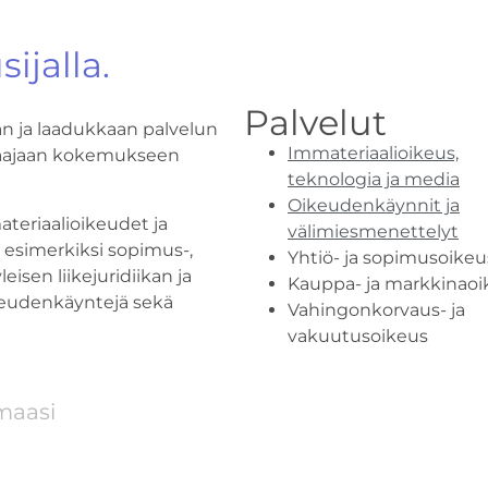
.
ijalla.
Palvelut
n ja laadukkaan palvelun
Immateriaalioikeus,
aajaan kokemukseen
teknologia ja media
Oikeudenkäynnit ja
teriaalioikeudet ja
välimiesmenettelyt
 esimerkiksi sopimus-,
Yhtiö- ja sopimusoikeu
isen liikejuridiikan ja
Kauppa- ja markkinaoi
keudenkäyntejä sekä
Vahingonkorvaus- ja
vakuutusoikeus
maasi